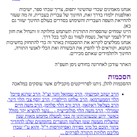
אנחנו מאמינים שכדי שהשינוי יתפוס, צריך שבתי ספר, ישיבות
ואולפנות ילמדו בדרך זאת, החינוך של עברית בעברית, זה מה שעזר
להחייאת השפה העברית והשימוש בסדרים בעולם החינוך יעזור גם
כאן.
היינו שמחים שהספרות התורנית תשתמש בחלוקה זו ותנחיל את חזון
חז"ל לעמך ישראל, נשמח לעזור גם לכך בכל דרך.
אנחנו ממליצים לקרוא את ההסכמות באתר זה כדי להתחזק בחשיבות
הנושא, וקוראים לך להפיץ את הבשורה ואת הכלי לאנשי התורה,
החינוך ולתלמידים שאתם מכירים.
האתר עודכן לאחרונה בחודש ניסן תשפ"ה
הסכמות
ההסכמות להלן, ניתנו לפרוייקטים מקבילים אשר עוסקים במלאכה
הרב יעקב קמינצקי, הרב שמואל ווזנר זצ"ל, הרב שרגא פייבל
הלוי זיממערמאן, הרב אלחנן היילפרין, הרב יוסף צבי הלוי דינר,
הרב בצלאל ראקאוו, הרב זרב הלוי פלדמן, הרב משה חיים
שמרלר, הרב משה הלוי סולובייציק - ...נועד להוציא יקר מזולל
כאשר ידוע שבעוונותינו זה כבר למעלה מחמש מאות שנה
שהצליח מעשה שטן ושלטון הנוצרים בחומשים שלנו להחדיר
בתוך תוכם כל מיני כפירה ואפיקורסות ר"ל, והוא ע"י שבדו
מליבם חלוקת התורה לפרקים ...