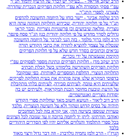
הרב יעקב אריאל - ...בעיקר יש לברך על הרעיון ללמוד תנ"ך
עפ"י פסקי המסורה ולא עפ"י חלוקת הפרקים הנכרית שחדרה,
לצערנו, לספרי התנ"ך...
הרב שלמה אבינר - יישר כוחו על היוזמה החשובה להדפיס
תנ"ך על פי חלוקה יהודית, שכידוע החלוקה הנהוגה עתה היא
נוצרית, ומלאה שיבושים וכן פרשנויות נוצריות, וכבר קראו
גדולים לסדר מחדש על פי חלוקה יהודית כגון הג"ר פסח פינפר.
הרב זלמן ברוך מלמד - בזה הנני לברכך על היוזמה החשובה
שנטלת על עצמך להוציא לתורה את כתבי הקודש תורה
נביאים וכתובים בסדר חדש שלא על פי חלוקת הפרקים
הקימת שנעשתה על ידי נוכרים.
הרב יעקב מדן - חלוקת הפרקים ונתינת מספר לפסוקים עפ"י
חלוקת הפרקים השתרשה בלימודנו בשל קבלת תכתיב
החלוקה הנוצרי. החלפת המספרים לאותיות, כפי שמקובל
בדפוסי המקרא שלנו אינה פותרת את בעית החלוקה לפרקים,
שלעיתים היא טובה, לעיתים סבירה, לעיתים בלתי מתקבלת
על הדעת ונובעת מחוסר הבנת המקראות, ולעיתים יש בה
יסודות נוצריים ואנטישמיים.
הרב דוב ליאור - הנושא חשוב מאד שחלוקת ספרי הקודש
תיהיה על בסיס קדוש וטהור ולא על השיטה הנוצרית, מלבד
טעויות שנוספו בשיטה ההי, אני קורא בזה לכל המחנכים
ואוהבי תורתינו, ליתן יד ליוזמה ברוכה זו עד שנזכה לכל הציונים
בכל ספרי התלמוד והנלווים אליהם יהיו לפי הסדרים היהודיים
בלבד
הגרז"ן - הרב זלמן נחמיה גולדברג - וזה דבר גדול ורצוי מאוד