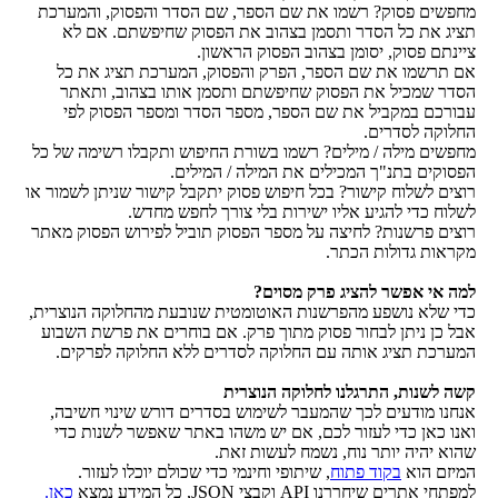
מחפשים פסוק? רשמו את שם הספר, שם הסדר והפסוק, והמערכת
תציג את כל הסדר ותסמן בצהוב את הפסוק שחיפשתם. אם לא
ציינתם פסוק, יסומן בצהוב הפסוק הראשון.
אם תרשמו את שם הספר, הפרק והפסוק, המערכת תציג את כל
הסדר שמכיל את הפסוק שחיפשתם ותסמן אותו בצהוב, ותאתר
עבורכם במקביל את שם הספר, מספר הסדר ומספר הפסוק לפי
החלוקה לסדרים.
מחפשים מילה / מילים? רשמו בשורת החיפוש ותקבלו רשימה של כל
הפסוקים בתנ"ך המכילים את המילה / המילים.
רוצים לשלוח קישור? בכל חיפוש פסוק יתקבל קישור שניתן לשמור או
לשלוח כדי להגיע אליו ישירות בלי צורך לחפש מחדש.
רוצים פרשנות? לחיצה על מספר הפסוק תוביל לפירוש הפסוק מאתר
מקראות גדולות הכתר.
למה אי אפשר להציג פרק מסוים?
כדי שלא נושפע מהפרשנות האוטומטית שנובעת מהחלוקה הנוצרית,
אבל כן ניתן לבחור פסוק מתוך פרק. אם בוחרים את פרשת השבוע
המערכת תציג אותה עם החלוקה לסדרים ללא החלוקה לפרקים.
קשה לשנות, התרגלנו לחלוקה הנוצרית
אנחנו מודעים לכך שהמעבר לשימוש בסדרים דורש שינוי חשיבה,
ואנו כאן כדי לעזור לכם, אם יש משהו באתר שאפשר לשנות כדי
שהוא יהיה יותר נוח, נשמח לעשות זאת.
המיזם הוא
בקוד פתוח
, שיתופי וחינמי כדי שכולם יוכלו לעזור.
למפתחי אתרים שיחררנו API וקבצי JSON, כל המידע נמצא
כאן.